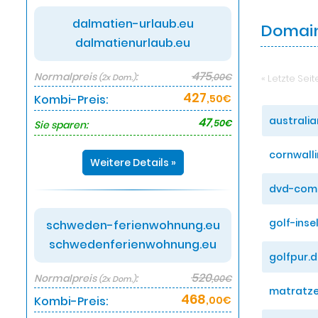
dalmatien-urlaub.eu
Domain
dalmatienurlaub.eu
475
Normalpreis
:
,00€
« Letzte Seit
(2x Dom.)
427
Kombi-Preis:
,50€
australi
47
,50€
Sie sparen:
cornwalli
Weitere Details »
dvd-com
golf-inse
schweden-ferienwohnung.eu
schwedenferienwohnung.eu
golfpur.
520
Normalpreis
:
,00€
(2x Dom.)
matratze
468
Kombi-Preis:
,00€