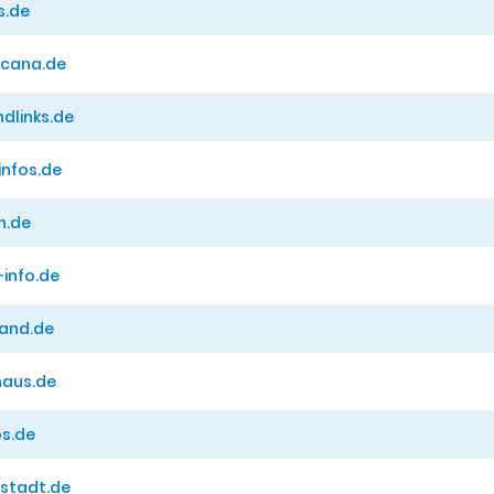
s.de
scana.de
dlinks.de
infos.de
h.de
-info.de
land.de
haus.de
os.de
lstadt.de