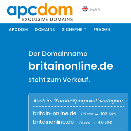
English
APCDOM
DOMAINS
SICHERHEIT
FRAGEN
Der Domainname
britainonline.de
steht zum Verkauf.
Auch im "Kombi-Sparpaket" verfügbar:
britain-online.de
→
103
115
,50€
,00€
britainonline.de
→
40
45
,50€
,00€