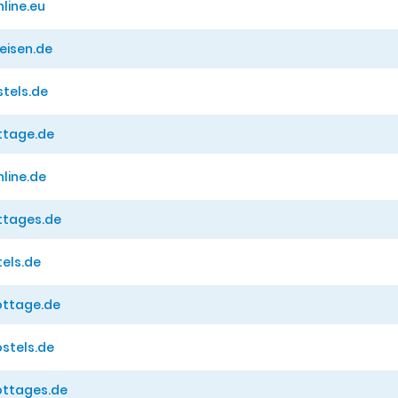
nline.eu
reisen.de
stels.de
ttage.de
nline.de
ttages.de
tels.de
ottage.de
ostels.de
ottages.de