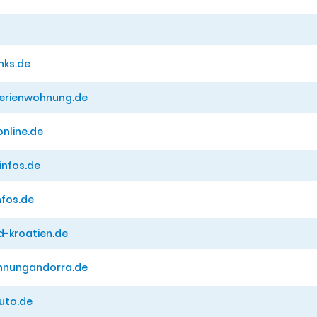
nks.de
erienwohnung.de
nline.de
infos.de
nfos.de
d-kroatien.de
hnungandorra.de
uto.de