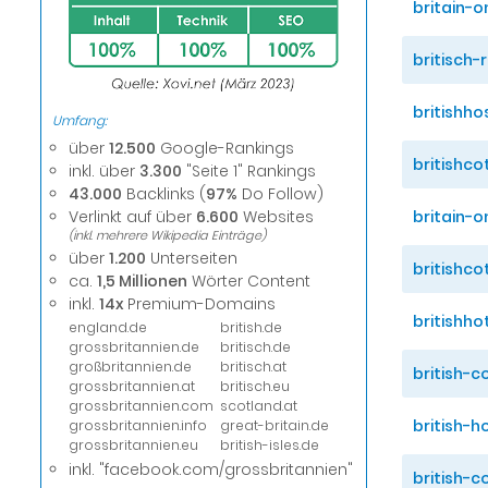
britain-o
britisch-
britishho
Umfang:
über
12.500
Google-Rankings
britishco
inkl. über
3.300
"Seite 1" Rankings
43.000
Backlinks (
97%
Do Follow)
britain-o
Verlinkt auf über
6.600
Websites
(inkl. mehrere Wikipedia Einträge)
über
1.200
Unterseiten
britishco
ca.
1,5 Millionen
Wörter Content
inkl.
14x
Premium-Domains
britishho
england.de
british.de
grossbritannien.de
britisch.de
großbritannien.de
britisch.at
british-c
grossbritannien.at
britisch.eu
grossbritannien.com
scotland.at
british-h
grossbritannien.info
great-britain.de
grossbritannien.eu
british-isles.de
inkl. "facebook.com/grossbritannien"
british-c