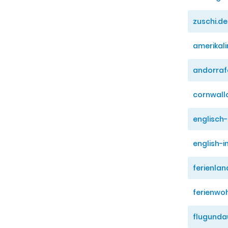
zuschi.de
amerikali
andorraf
cornwallo
englisch-
english-i
ferienlan
ferienwo
flugunda