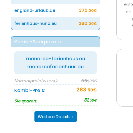
erst
375
england-urlaub.de
,00€
im 
280
ferienhaus-hund.eu
,00€
Kombi-Sparpekete:
menorca-ferienhaus.eu
menorcaferienhaus.eu
315
Normalpreis
:
,00€
(2x Dom.)
283
Kombi-Preis:
,50€
31
,50€
Sie sparen:
Weitere Details »