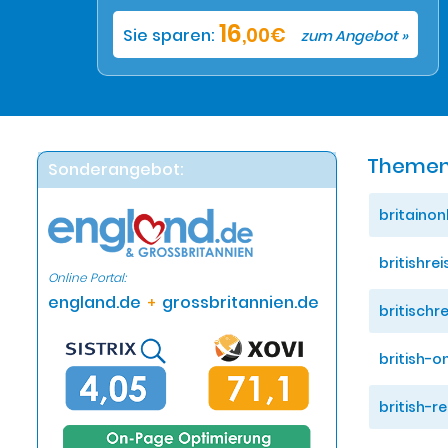
16
,00€
Sie sparen:
zum Angebot »
Themen
Sonderangebot:
britainon
britishre
Online Portal:
england.de
grossbritannien.de
+
britischr
british-o
british-r