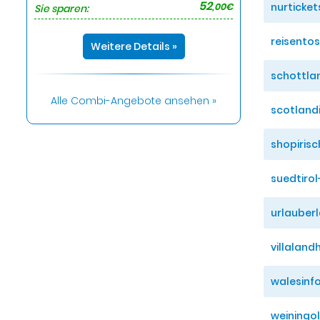
52
nurticket
,00€
Sie sparen:
reisento
Weitere Details »
schottlan
Alle Combi-Angebote ansehen »
scotland
shopirisc
suedtirol
urlauber
villaland
walesinf
weiningo