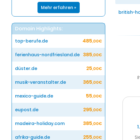
Mehr erfahren »
british-h
Domain Highlights:
485
top-berufe.de
,00€
385
ferienhaus-nordfriesland.de
,00€
25
düster.de
,00€
I
365
musik-veranstalter.de
,00€
55
mexico-guide.de
,00€
295
eupost.de
,00€
385
madeira-holiday.com
,00€
1
255
Si
afrika-guide.de
,00€