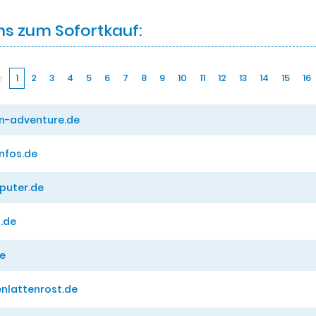
s zum Sofortkauf:
e
1
2
3
4
5
6
7
8
9
10
11
12
13
14
15
16
an-adventure.de
nfos.de
puter.de
l.de
de
nlattenrost.de