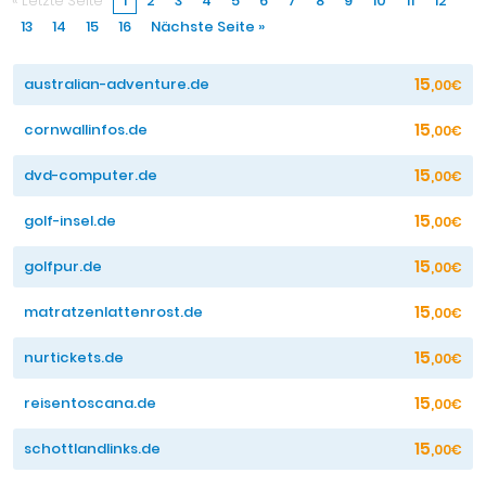
« Letzte Seite
1
2
3
4
5
6
7
8
9
10
11
12
13
14
15
16
Nächste Seite »
15
australian-adventure.de
,00€
15
cornwallinfos.de
,00€
15
dvd-computer.de
,00€
15
golf-insel.de
,00€
15
golfpur.de
,00€
15
matratzenlattenrost.de
,00€
15
nurtickets.de
,00€
15
reisentoscana.de
,00€
15
schottlandlinks.de
,00€