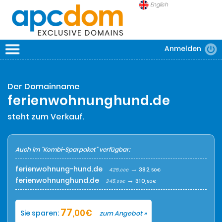
English
Anmelden
APCDOM
DOMAINS
Der Domainname
SICHERHEIT
ferienwohnunghund.de
FRAGEN
steht zum Verkauf.
Auch im "Kombi-Sparpaket" verfügbar:
ferienwohnung-hund.de
→
382
425
,50€
,00€
ferienwohnunghund.de
→
310
345
,50€
,00€
77
,00€
Sie sparen:
zum Angebot »