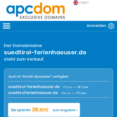
English
Anmelden
APCDOM
DOMAINS
Der Domainname
SICHERHEIT
suedtirol-ferienhaeuser.de
FRAGEN
steht zum Verkauf.
Auch im "Kombi-Sparpaket" verfügbar:
suedtirol-ferienhaeuser.de
→
157
175
,50€
,00€
suedtirolferienhaeuser.de
→
171
190
,00€
,00€
36
,50€
Sie sparen:
zum Angebot »