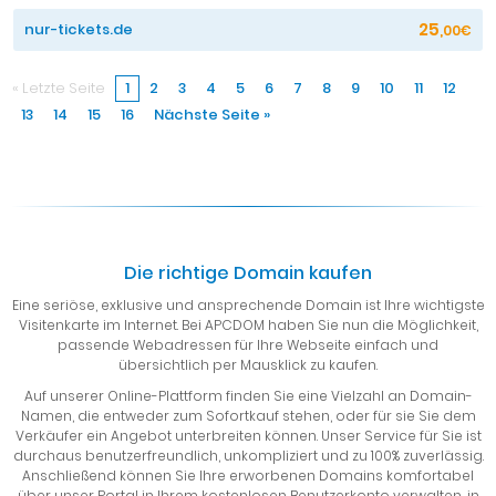
25
nur-tickets.de
,00€
« Letzte Seite
1
2
3
4
5
6
7
8
9
10
11
12
13
14
15
16
Nächste Seite »
Die richtige Domain kaufen
Eine seriöse, exklusive und ansprechende Domain ist Ihre wichtigste
Visitenkarte im Internet. Bei APCDOM haben Sie nun die Möglichkeit,
passende Webadressen für Ihre Webseite einfach und
übersichtlich per Mausklick zu kaufen.
Auf unserer Online-Plattform finden Sie eine Vielzahl an Domain-
Namen, die entweder zum Sofortkauf stehen, oder für sie Sie dem
Verkäufer ein Angebot unterbreiten können. Unser Service für Sie ist
durchaus benutzerfreundlich, unkompliziert und zu 100% zuverlässig.
Anschließend können Sie Ihre erworbenen Domains komfortabel
über unser Portal in Ihrem kostenlosen Benutzerkonto verwalten, in