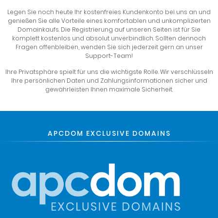
Legen Sie noch heute Ihr kostenfreies Kundenkonto bei uns an und
genießen Sie alle Vorteile eines komfortablen und unkomplizierten
Domainkaufs. Die Registrierung auf unseren Seiten ist für Sie
komplett kostenlos und absolut unverbindlich. Sollten dennoch
Fragen offenbleiben, wenden Sie sich jederzeit gern an unser
Support-Team!
Ihre Privatsphäre spielt für uns die wichtigste Rolle. Wir verschlüsseln
Ihre persönlichen Daten und Zahlungsinformationen sicher und
gewährleisten Ihnen maximale Sicherheit.
APCDOM EXCLUSIVE DOMAINS