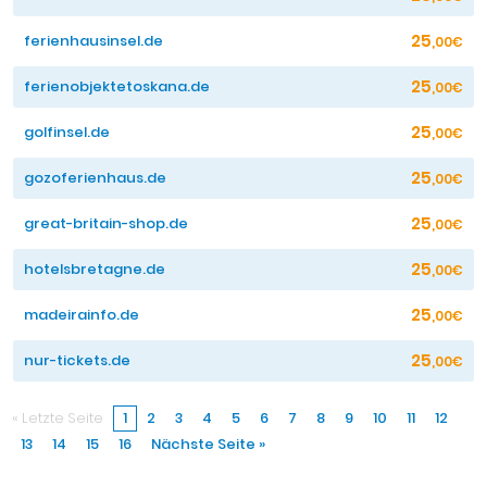
25
ferienhausinsel.de
,00€
25
ferienobjektetoskana.de
,00€
25
golfinsel.de
,00€
25
gozoferienhaus.de
,00€
25
great-britain-shop.de
,00€
25
hotelsbretagne.de
,00€
25
madeirainfo.de
,00€
25
nur-tickets.de
,00€
« Letzte Seite
1
2
3
4
5
6
7
8
9
10
11
12
13
14
15
16
Nächste Seite »