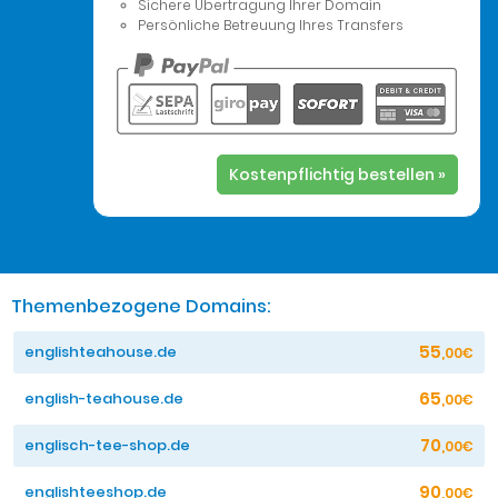
Sichere Übertragung Ihrer Domain
Persönliche Betreuung Ihres Transfers
Kostenpflichtig bestellen »
Themenbezogene Domains:
55
englishteahouse.de
,00€
65
english-teahouse.de
,00€
70
englisch-tee-shop.de
,00€
90
englishteeshop.de
,00€