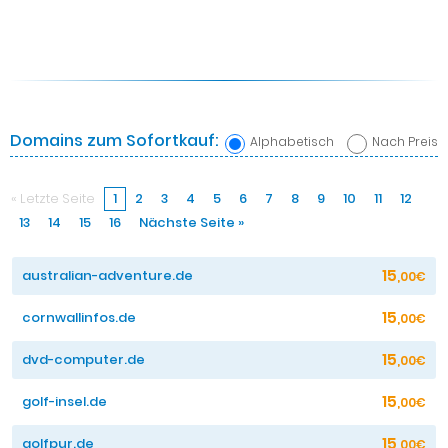
Domains zum Sofortkauf:
Alphabetisch
Nach Preis
« Letzte Seite
1
2
3
4
5
6
7
8
9
10
11
12
13
14
15
16
Nächste Seite »
15
australian-adventure.de
,00€
15
cornwallinfos.de
,00€
15
dvd-computer.de
,00€
15
golf-insel.de
,00€
15
golfpur.de
,00€