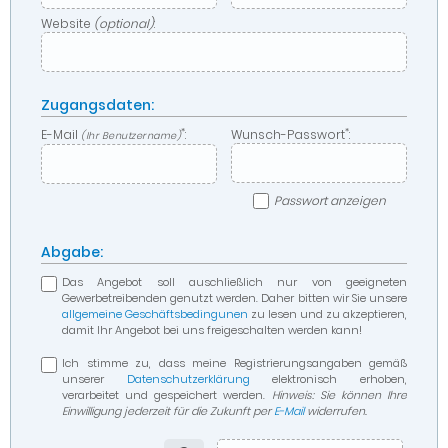
Website
(optional)
:
Zugangsdaten:
*
*
E-Mail
:
Wunsch-Passwort
:
(Ihr Benutzername)
Passwort anzeigen
Abgabe:
Das Angebot soll auschließlich nur von geeigneten
Gewerbetreibenden genutzt werden. Daher bitten wir Sie unsere
allgemeine Geschäftsbedingunen
zu lesen und zu akzeptieren,
damit Ihr Angebot bei uns freigeschalten werden kann!
Ich stimme zu, dass meine Registrierungsangaben gemäß
unserer
Datenschutzerklärung
elektronisch erhoben,
verarbeitet und gespeichert werden.
Hinweis: Sie können Ihre
Einwilligung jederzeit für die Zukunft per
E-Mail
widerrufen.