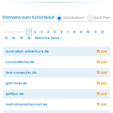
Domains zum Sofortkauf:
Alphabetisch
Nach Preis
« Letzte Seite
1
2
3
4
5
6
7
8
9
10
11
12
13
14
15
16
Nächste Seite »
15
australian-adventure.de
,00€
15
cornwallinfos.de
,00€
15
dvd-computer.de
,00€
15
golf-insel.de
,00€
15
golfpur.de
,00€
15
matratzenlattenrost.de
,00€