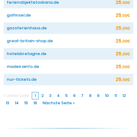
25
ferienobjektetoskana.de
,00€
25
golfinsel.de
,00€
25
gozoferienhaus.de
,00€
25
great-britain-shop.de
,00€
25
hotelsbretagne.de
,00€
25
madeirainfo.de
,00€
25
nur-tickets.de
,00€
« Letzte Seite
1
2
3
4
5
6
7
8
9
10
11
12
13
14
15
16
Nächste Seite »