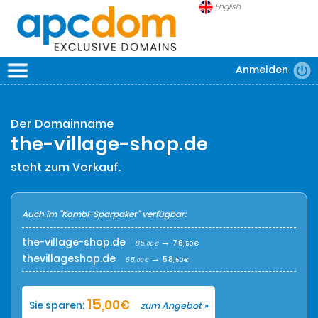
English
Anmelden
APCDOM
DOMAINS
Der Domainname
SICHERHEIT
the-village-shop.de
FRAGEN
steht zum Verkauf.
Auch im "Kombi-Sparpaket" verfügbar:
the-village-shop.de
→
76
85
,50€
,00€
thevillageshop.de
→
58
65
,50€
,00€
15
,00€
Sie sparen:
zum Angebot »