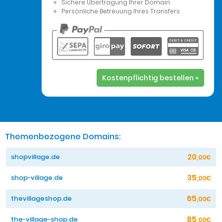
Sichere Übertragung Ihrer Domain
Persönliche Betreuung Ihres Transfers
Kostenpflichtig bestellen »
Themenbezogene Domains:
20
shopvillage.de
,00€
35
shop-village.de
,00€
65
thevillageshop.de
,00€
85
the-village-shop.de
,00€