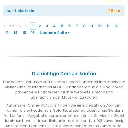
25
nur-tickets.de
,00€
« Letzte Seite
1
2
3
4
5
6
7
8
9
10
11
12
13
14
15
16
Nächste Seite »
Die richtige Domain kaufen
Eine seriöse, exklusive und ansprechende Domain ist Ihre wichtigste
Visitenkarte im Internet. Bei APCDOM haben Sie nun die Möglichkeit,
passende Webadressen für Ihre Webseite einfach und
übersichtlich per Mausklick zu kaufen.
Auf unserer Online-Plattform finden Sie eine Vielzahl an Domain-
Namen, die entweder zum Sofortkauf stehen, oder für sie Sie dem
Verkäufer ein Angebot unterbreiten können. Unser Service für Sie ist
durchaus benutzerfreundlich, unkompliziert und zu 100% zuverlässig.
Anschließend können Sie Ihre erworbenen Domains komfortabel