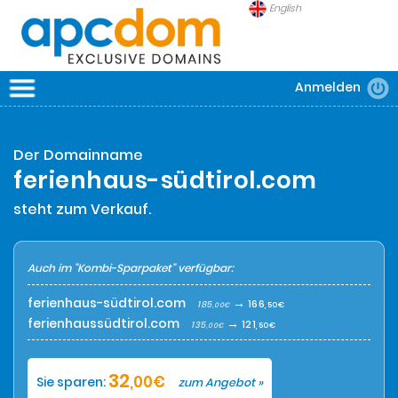
English
Anmelden
APCDOM
DOMAINS
Der Domainname
SICHERHEIT
ferienhaus-südtirol.com
FRAGEN
steht zum Verkauf.
Auch im "Kombi-Sparpaket" verfügbar:
ferienhaus-südtirol.com
→
166
185
,50€
,00€
ferienhaussüdtirol.com
→
121
135
,50€
,00€
32
,00€
Sie sparen:
zum Angebot »