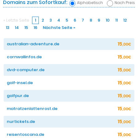
Domains zum Sofortkauf:
Alphabetisch
Nach Preis
« Letzte Seite
1
2
3
4
5
6
7
8
9
10
11
12
13
14
15
16
Nächste Seite »
15
australian-adventure.de
,00€
15
cornwallinfos.de
,00€
15
dvd-computer.de
,00€
15
golf-insel.de
,00€
15
golfpur.de
,00€
15
matratzenlattenrost.de
,00€
15
nurtickets.de
,00€
15
reisentoscana.de
,00€