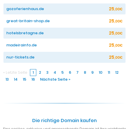
25
gozoferienhaus.de
,00€
25
great-britain-shop.de
,00€
25
hotelsbretagne.de
,00€
25
madeirainfo.de
,00€
25
nur-tickets.de
,00€
« Letzte Seite
1
2
3
4
5
6
7
8
9
10
11
12
13
14
15
16
Nächste Seite »
Die richtige Domain kaufen
Eine seriöse, exklusive und ansprechende Domain ist Ihre wichtigste