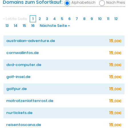
Domains zum Sofortkauf:
Alphabetisch
Nach Preis
« Letzte Seite
1
2
3
4
5
6
7
8
9
10
11
12
13
14
15
16
Nächste Seite »
15
australian-adventure.de
,00€
15
cornwallinfos.de
,00€
15
dvd-computer.de
,00€
15
golf-insel.de
,00€
15
golfpur.de
,00€
15
matratzenlattenrost.de
,00€
15
nurtickets.de
,00€
15
reisentoscana.de
,00€