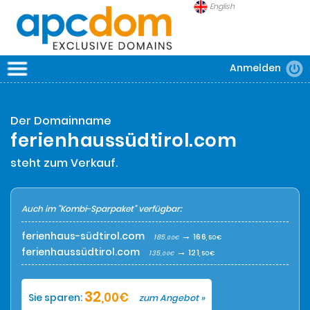
English
Anmelden
APCDOM
DOMAINS
Der Domainname
SICHERHEIT
ferienhaussüdtirol.com
FRAGEN
steht zum Verkauf.
Auch im "Kombi-Sparpaket" verfügbar:
ferienhaus-südtirol.com
→
166
185
,50€
,00€
ferienhaussüdtirol.com
→
121
135
,50€
,00€
32
,00€
Sie sparen:
zum Angebot »