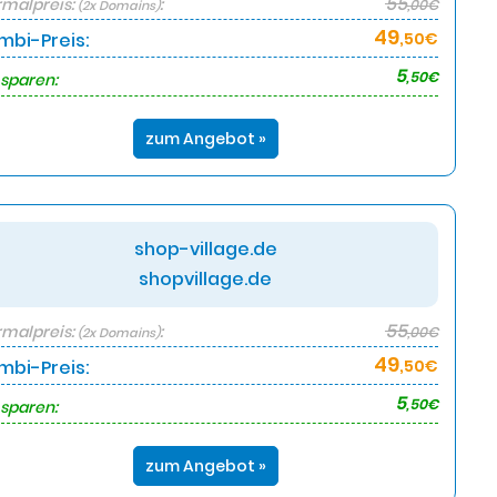
55
malpreis:
:
,00€
(2x Domains)
49
mbi-Preis:
,50€
5
,50€
 sparen:
zum Angebot »
shop-village.de
shopvillage.de
55
malpreis:
:
,00€
(2x Domains)
49
mbi-Preis:
,50€
5
,50€
 sparen:
zum Angebot »