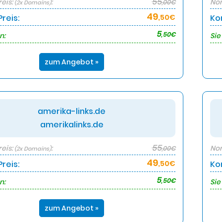
55
eis:
:
Nor
,00€
(2x Domains)
49
reis:
,50€
Ko
5
,50€
n:
Sie
zum Angebot »
amerika-links.de
amerikalinks.de
55
eis:
:
Nor
,00€
(2x Domains)
49
reis:
,50€
Ko
5
,50€
n:
Sie
zum Angebot »