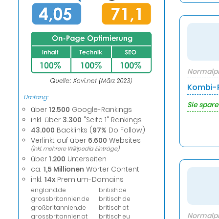
Normalpr
Kombi-P
Umfang:
Sie spare
über
12.500
Google-Rankings
inkl. über
3.300
"Seite 1" Rankings
43.000
Backlinks (
97%
Do Follow)
Verlinkt auf über
6.600
Websites
(inkl. mehrere Wikipedia Einträge)
über
1.200
Unterseiten
ca.
1,5 Millionen
Wörter Content
inkl.
14x
Premium-Domains
england.de
british.de
grossbritannien.de
britisch.de
großbritannien.de
britisch.at
Normalpr
grossbritannien.at
britisch.eu