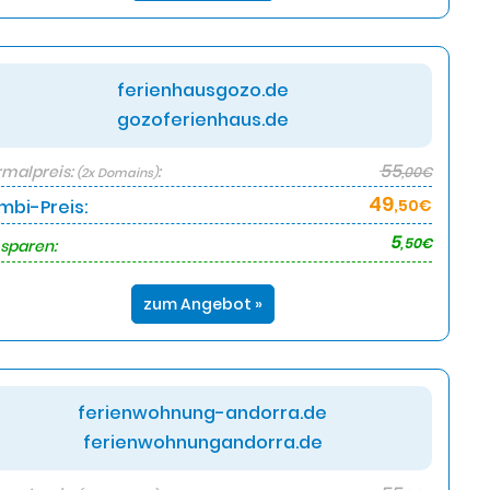
ferienhausgozo.de
gozoferienhaus.de
55
malpreis:
:
,00€
(2x Domains)
49
mbi-Preis:
,50€
5
,50€
 sparen:
zum Angebot »
ferienwohnung-andorra.de
ferienwohnungandorra.de