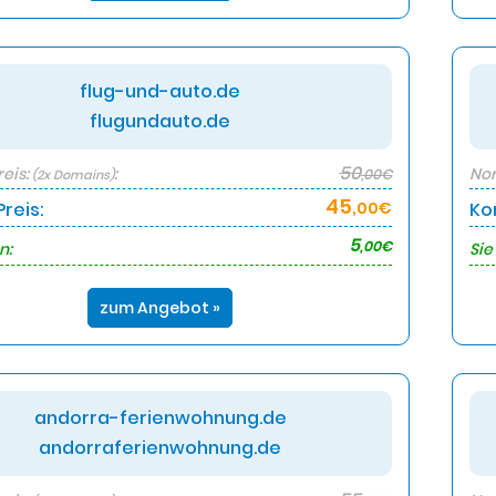
flug-und-auto.de
flugundauto.de
50
eis:
:
Nor
,00€
(2x Domains)
45
reis:
,00€
Ko
5
,00€
n:
Sie
zum Angebot »
andorra-ferienwohnung.de
andorraferienwohnung.de