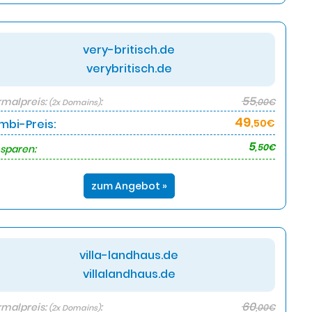
very-britisch.de
verybritisch.de
55
malpreis:
:
,00€
(2x Domains)
49
mbi-Preis:
,50€
5
,50€
 sparen:
zum Angebot »
villa-landhaus.de
villalandhaus.de
60
malpreis:
:
,00€
(2x Domains)