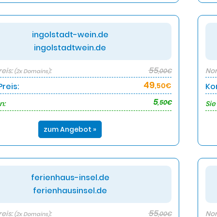
ingolstadt-wein.de
ingolstadtwein.de
55
eis:
:
Nor
,00€
(2x Domains)
49
reis:
,50€
Ko
5
,50€
n:
Sie
zum Angebot »
ferienhaus-insel.de
ferienhausinsel.de
55
eis:
:
Nor
,00€
(2x Domains)