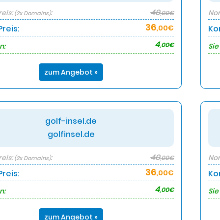
40
eis:
:
Nor
,00€
(2x Domains)
36
reis:
,00€
Ko
4
,00€
n:
Sie
zum Angebot »
golf-insel.de
golfinsel.de
40
eis:
:
Nor
,00€
(2x Domains)
36
reis:
,00€
Ko
4
,00€
n:
Sie
zum Angebot »