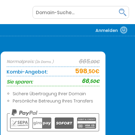
Anmelden
665
Normalpreis:
,00€
(2x Doms. )
598
,50€
Kombi-Angebot:
66
,50€
Sie sparen:
Sichere Übertragung Ihrer Domain
Persönliche Betreuung Ihres Transfers