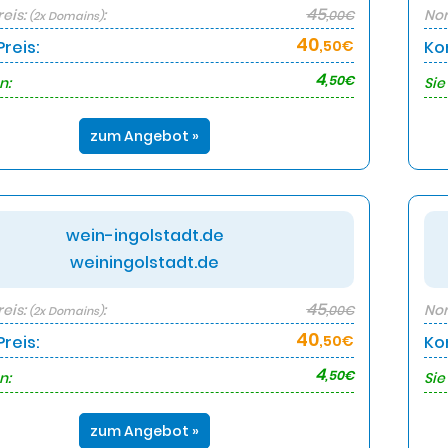
45
eis:
:
Nor
,00€
(2x Domains)
40
reis:
,50€
Ko
4
,50€
n:
Sie
zum Angebot »
wein-ingolstadt.de
weiningolstadt.de
45
eis:
:
Nor
,00€
(2x Domains)
40
reis:
,50€
Ko
4
,50€
n:
Sie
zum Angebot »