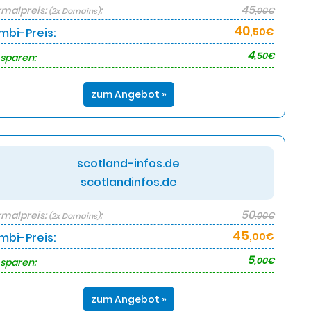
45
malpreis:
:
,00€
(2x Domains)
40
mbi-Preis:
,50€
4
,50€
 sparen:
zum Angebot »
scotland-infos.de
scotlandinfos.de
50
malpreis:
:
,00€
(2x Domains)
45
mbi-Preis:
,00€
5
,00€
 sparen:
zum Angebot »