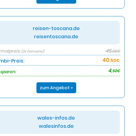
reisen-toscana.de
reisentoscana.de
45
malpreis:
:
,00€
(2x Domains)
40
mbi-Preis:
,50€
4
,50€
 sparen:
zum Angebot »
wales-infos.de
walesinfos.de