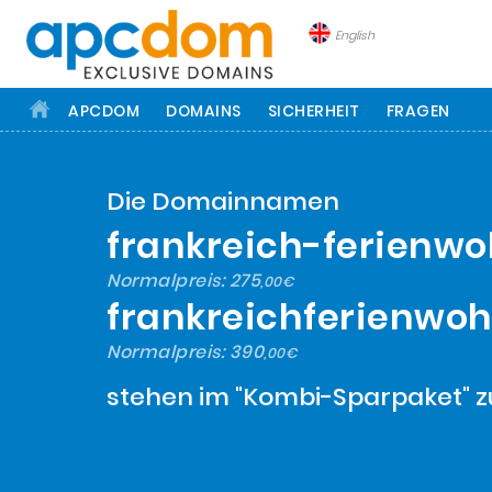
English
APCDOM
DOMAINS
SICHERHEIT
FRAGEN
Die Domainnamen
frankreich-ferienw
Normalpreis:
275
,00€
frankreichferienwo
Normalpreis:
390
,00€
stehen im "Kombi-Sparpaket" z