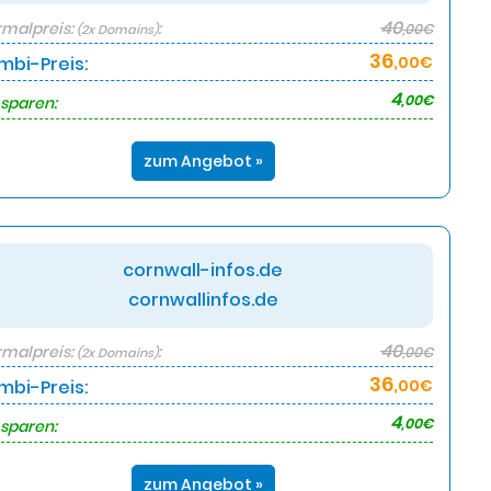
40
malpreis:
:
,00€
(2x Domains)
36
mbi-Preis:
,00€
4
,00€
 sparen:
zum Angebot »
cornwall-infos.de
cornwallinfos.de
40
malpreis:
:
,00€
(2x Domains)
36
mbi-Preis:
,00€
4
,00€
 sparen:
zum Angebot »