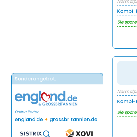
Normalpr
Kombi-P
Sie spare
Sonderangebot:
Normalpr
Kombi-P
Online Portal:
Sie spare
england.de
grossbritannien.de
+