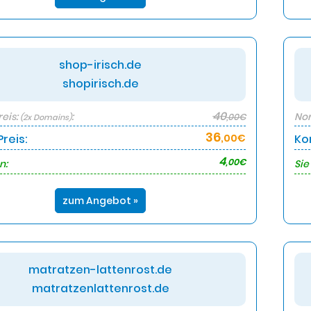
shop-irisch.de
shopirisch.de
40
eis:
:
Nor
,00€
(2x Domains)
36
reis:
,00€
Ko
4
,00€
n:
Sie
zum Angebot »
matratzen-lattenrost.de
matratzenlattenrost.de