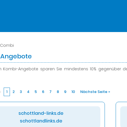
 Combi
-Angebote
en Kombi-Angebote
sparen Sie mindestens 10%
gegenüber den
e
1
2
3
4
5
6
7
8
9
10
Nächste Seite »
schottland-links.de
schottlandlinks.de