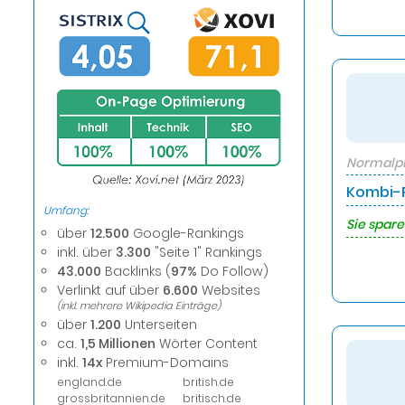
Normalpr
Kombi-P
Umfang:
Sie spare
über
12.500
Google-Rankings
inkl. über
3.300
"Seite 1" Rankings
43.000
Backlinks (
97%
Do Follow)
Verlinkt auf über
6.600
Websites
(inkl. mehrere Wikipedia Einträge)
über
1.200
Unterseiten
ca.
1,5 Millionen
Wörter Content
inkl.
14x
Premium-Domains
england.de
british.de
grossbritannien.de
britisch.de