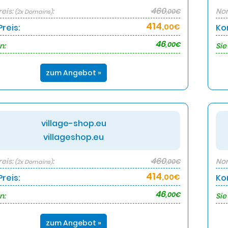
460
eis:
:
Nor
,00€
(2x Domains)
414
reis:
,00€
Ko
46
,00€
n:
Sie
zum Angebot »
village-shop.eu
villageshop.eu
460
eis:
:
Nor
,00€
(2x Domains)
414
reis:
,00€
Ko
46
,00€
n:
Sie
zum Angebot »