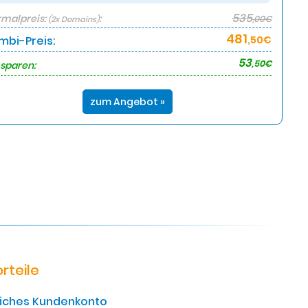
535
malpreis:
:
,00€
(2x Domains)
481
mbi-Preis:
,50€
53
,50€
 sparen:
zum Angebot »
rteile
liches Kundenkonto