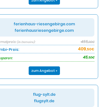
zum Angebot »
ferienhaus-riesengebirge.com
ferienhausriesengebirge.com
455
malpreis:
:
,00€
(2x Domains)
409
mbi-Preis:
,50€
45
,50€
 sparen:
zum Angebot »
flug-sylt.de
flugsylt.de