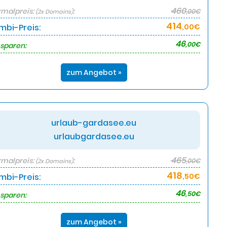
460
malpreis:
:
,00€
(2x Domains)
414
mbi-Preis:
,00€
46
,00€
 sparen:
zum Angebot »
urlaub-gardasee.eu
urlaubgardasee.eu
465
malpreis:
:
,00€
(2x Domains)
418
mbi-Preis:
,50€
46
,50€
 sparen:
zum Angebot »