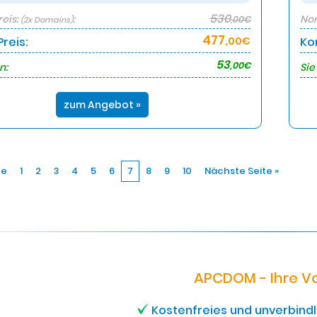
530
eis:
:
Nor
,00€
(2x Domains)
477
reis:
,00€
Ko
53
,00€
n:
Sie
zum Angebot »
te
1
2
3
4
5
6
7
8
9
10
Nächste Seite »
APCDOM - Ihre Vo
Kostenfreies und unverbind