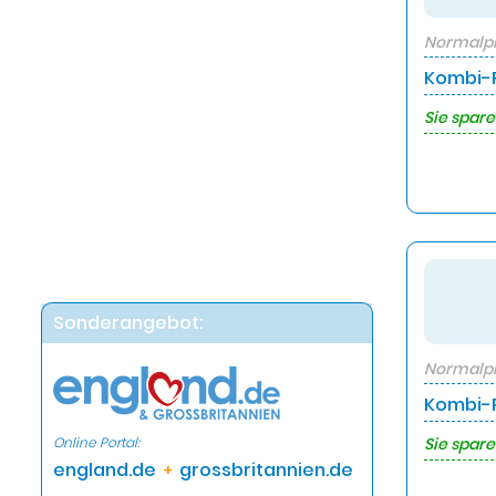
Normalpr
Kombi-P
Sie spare
Sonderangebot:
Normalpr
Kombi-P
Online Portal:
Sie spare
england.de
grossbritannien.de
+