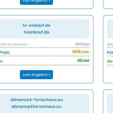
zum Angebot »
tv-einkauf.de
tveinkauf.de
455
eis:
:
Nor
,00€
(2x Domains)
409
reis:
,50€
Ko
45
,50€
n:
Sie
zum Angebot »
dänemark-ferienhaus.eu
dänemarkferienhaus.eu