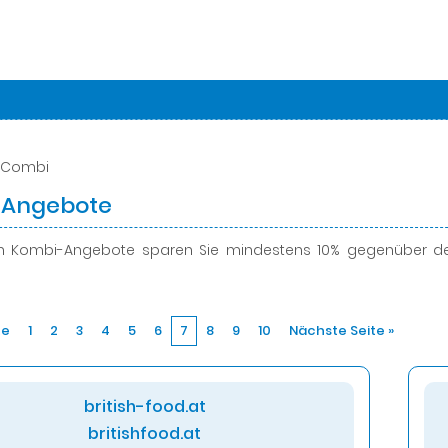
 Combi
-Angebote
en Kombi-Angebote
sparen Sie mindestens 10%
gegenüber den
te
1
2
3
4
5
6
7
8
9
10
Nächste Seite »
british-food.at
britishfood.at