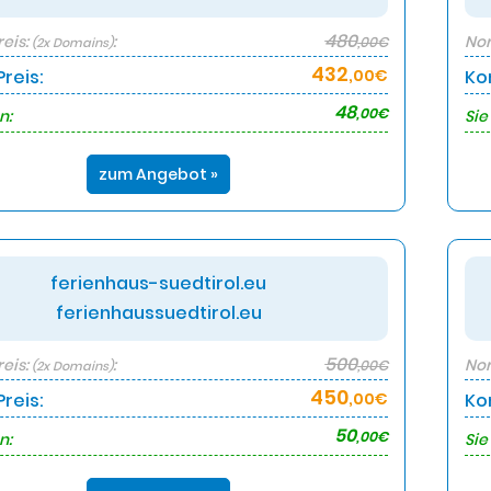
480
eis:
:
Nor
,00€
(2x Domains)
432
reis:
,00€
Ko
48
,00€
n:
Sie
zum Angebot »
ferienhaus-suedtirol.eu
ferienhaussuedtirol.eu
500
eis:
:
Nor
,00€
(2x Domains)
450
reis:
,00€
Ko
50
,00€
n:
Sie