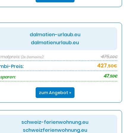
dalmatien-urlaub.eu
dalmatienurlaub.eu
475
malpreis:
:
,00€
(2x Domains)
427
mbi-Preis:
,50€
47
,50€
 sparen:
zum Angebot »
schweiz-ferienwohnung.eu
schweizferienwohnung.eu