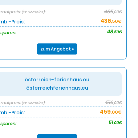
485
malpreis:
:
,00€
(2x Domains)
436
mbi-Preis:
,50€
48
,50€
 sparen:
zum Angebot »
österreich-ferienhaus.eu
österreichferienhaus.eu
510
malpreis:
:
,00€
(2x Domains)
459
mbi-Preis:
,00€
51
,00€
 sparen: