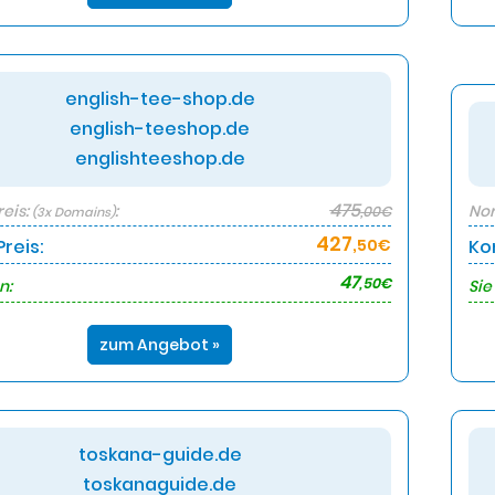
english-tee-shop.de
english-teeshop.de
englishteeshop.de
475
eis:
:
Nor
,00€
(3x Domains)
427
reis:
,50€
Ko
47
,50€
n:
Sie
zum Angebot »
toskana-guide.de
toskanaguide.de