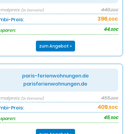
440
malpreis:
:
,00€
(2x Domains)
396
mbi-Preis:
,00€
44
,00€
 sparen:
zum Angebot »
paris-ferienwohnungen.de
parisferienwohnungen.de
455
malpreis:
:
,00€
(2x Domains)
409
mbi-Preis:
,50€
45
,50€
 sparen: