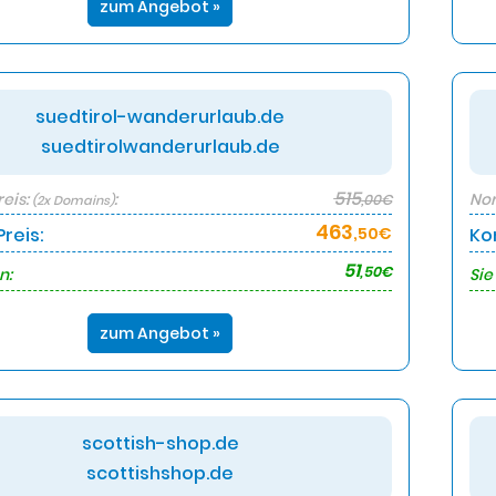
zum Angebot »
suedtirol-wanderurlaub.de
suedtirolwanderurlaub.de
515
eis:
:
Nor
,00€
(2x Domains)
463
reis:
,50€
Ko
51
,50€
n:
Sie
zum Angebot »
scottish-shop.de
scottishshop.de