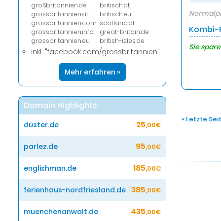
großbritannien.de
britisch.at
Normalpr
grossbritannien.at
britisch.eu
grossbritannien.com
scotland.at
Kombi-P
grossbritannien.info
great-britain.de
grossbritannien.eu
british-isles.de
Sie spare
inkl. "facebook.com/grossbritannien"
Mehr erfahren »
Domain Highlights:
« Letzte Sei
25
düster.de
,00€
95
parlez.de
,00€
185
englishman.de
,00€
385
ferienhaus-nordfriesland.de
,00€
435
muenchenanwalt.de
,00€