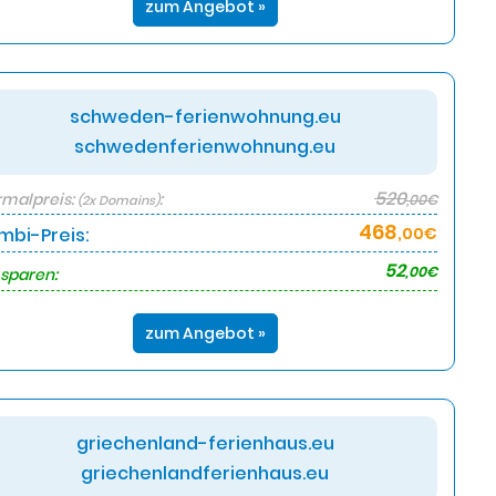
zum Angebot »
schweden-ferienwohnung.eu
schwedenferienwohnung.eu
520
malpreis:
:
,00€
(2x Domains)
468
mbi-Preis:
,00€
52
,00€
 sparen:
zum Angebot »
griechenland-ferienhaus.eu
griechenlandferienhaus.eu