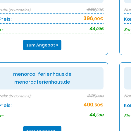
440
eis:
:
Nor
,00€
(2x Domains)
396
reis:
,00€
Ko
44
,00€
n:
Sie
zum Angebot »
menorca-ferienhaus.de
menorcaferienhaus.de
445
eis:
:
Nor
,00€
(2x Domains)
400
reis:
,50€
Ko
44
,50€
n:
Sie