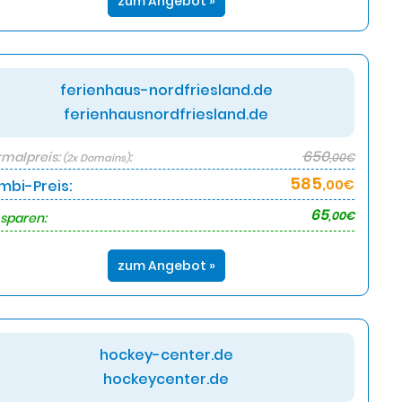
zum Angebot »
ferienhaus-nordfriesland.de
ferienhausnordfriesland.de
650
malpreis:
:
,00€
(2x Domains)
585
mbi-Preis:
,00€
65
,00€
 sparen:
zum Angebot »
hockey-center.de
hockeycenter.de