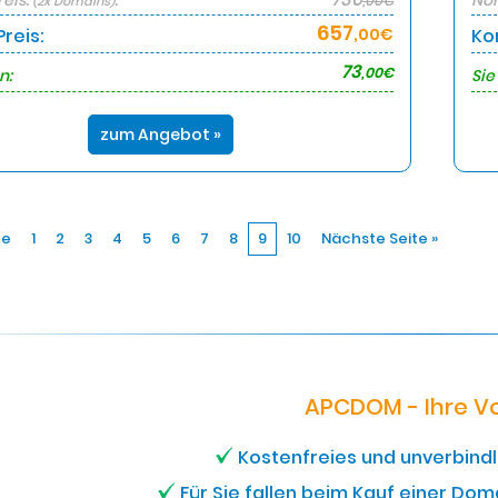
eis:
:
Nor
,00€
(2x Domains)
657
reis:
,00€
Ko
73
,00€
n:
Sie
zum Angebot »
te
1
2
3
4
5
6
7
8
9
10
Nächste Seite »
APCDOM - Ihre Vo
Kostenfreies und unverbind
Für Sie fallen beim Kauf einer Dom