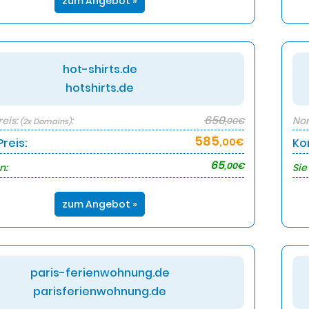
zum Angebot »
hot-shirts.de
hotshirts.de
650
eis:
:
Nor
,00€
(2x Domains)
585
reis:
,00€
Ko
65
,00€
n:
Sie
zum Angebot »
paris-ferienwohnung.de
parisferienwohnung.de