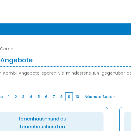
 Combi
-Angebote
en Kombi-Angebote
sparen Sie mindestens 10%
gegenüber den
te
1
2
3
4
5
6
7
8
9
10
Nächste Seite »
ferienhaus-hund.eu
ferienhaushund.eu