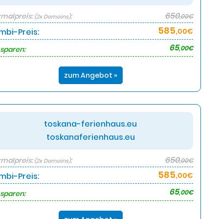
650
malpreis:
:
,00€
(2x Domains)
585
mbi-Preis:
,00€
65
,00€
 sparen:
zum Angebot »
toskana-ferienhaus.eu
toskanaferienhaus.eu
650
malpreis:
:
,00€
(2x Domains)
585
mbi-Preis:
,00€
65
,00€
 sparen: