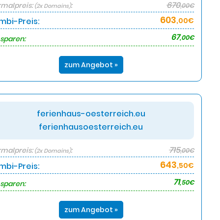
670
malpreis:
:
,00€
(2x Domains)
603
mbi-Preis:
,00€
67
,00€
 sparen:
zum Angebot »
ferienhaus-oesterreich.eu
ferienhausoesterreich.eu
715
malpreis:
:
,00€
(2x Domains)
643
mbi-Preis:
,50€
71
,50€
 sparen:
zum Angebot »