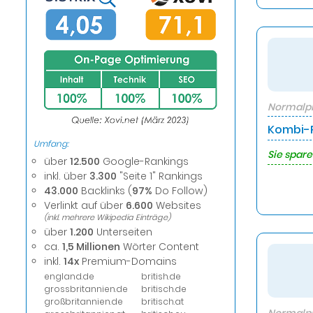
Normalpr
Kombi-P
Umfang:
Sie spare
über
12.500
Google-Rankings
inkl. über
3.300
"Seite 1" Rankings
43.000
Backlinks (
97%
Do Follow)
Verlinkt auf über
6.600
Websites
(inkl. mehrere Wikipedia Einträge)
über
1.200
Unterseiten
ca.
1,5 Millionen
Wörter Content
inkl.
14x
Premium-Domains
england.de
british.de
grossbritannien.de
britisch.de
großbritannien.de
britisch.at