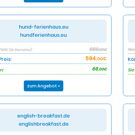
hund-ferienhaus.eu
hundferienhaus.eu
660
eis:
:
Nor
,00€
(2x Domains)
594
reis:
,00€
Ko
66
,00€
n:
Sie
zum Angebot »
english-breakfast.de
englishbreakfast.de