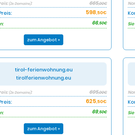
665
eis:
:
Nor
,00€
(2x Domains)
598
reis:
,50€
Ko
66
,50€
n:
Sie
zum Angebot »
tirol-ferienwohnung.eu
tirolferienwohnung.eu
695
eis:
:
Nor
,00€
(2x Domains)
625
reis:
,50€
Ko
69
,50€
n:
Sie
zum Angebot »