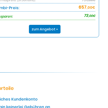
malpreis:
:
,00€
(2x Domains)
657
mbi-Preis:
,00€
73
,00€
 sparen:
zum Angebot »
rteile
liches Kundenkonto
ain keinerlei Gebühren an