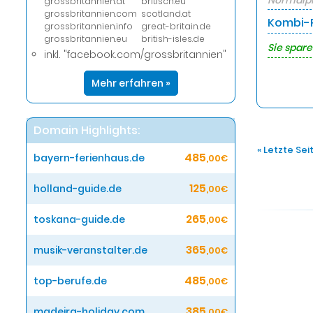
Normalpr
grossbritannien.at
britisch.eu
grossbritannien.com
scotland.at
Kombi-P
grossbritannien.info
great-britain.de
grossbritannien.eu
british-isles.de
Sie spare
inkl. "facebook.com/grossbritannien"
Mehr erfahren »
Domain Highlights:
« Letzte Sei
485
bayern-ferienhaus.de
,00€
125
holland-guide.de
,00€
265
toskana-guide.de
,00€
365
musik-veranstalter.de
,00€
485
top-berufe.de
,00€
385
madeira-holiday.com
,00€