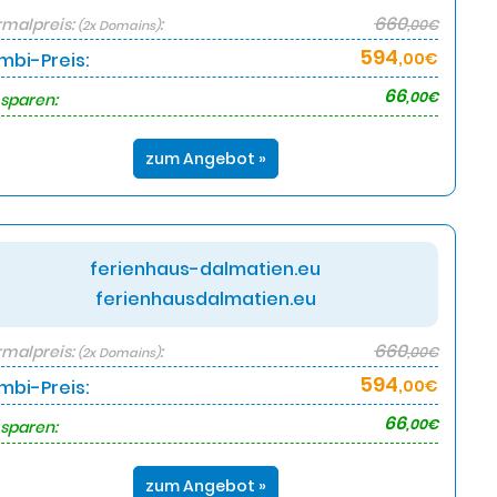
660
malpreis:
:
,00€
(2x Domains)
594
mbi-Preis:
,00€
66
,00€
 sparen:
zum Angebot »
ferienhaus-dalmatien.eu
ferienhausdalmatien.eu
660
malpreis:
:
,00€
(2x Domains)
594
mbi-Preis:
,00€
66
,00€
 sparen:
zum Angebot »