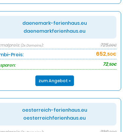
daenemark-ferienhaus.eu
daenemarkferienhaus.eu
725
malpreis:
:
,00€
(2x Domains)
652
mbi-Preis:
,50€
72
,50€
 sparen:
zum Angebot »
oesterreich-ferienhaus.eu
oesterreichferienhaus.eu
730