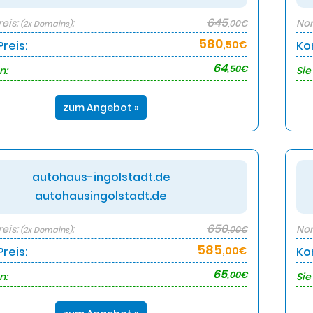
645
eis:
:
Nor
,00€
(2x Domains)
580
reis:
,50€
Ko
64
,50€
n:
Sie
zum Angebot »
autohaus-ingolstadt.de
autohausingolstadt.de
650
eis:
:
Nor
,00€
(2x Domains)
585
reis:
,00€
Ko
65
,00€
n:
Sie