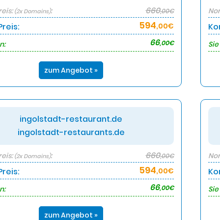
660
eis:
:
Nor
,00€
(2x Domains)
594
reis:
,00€
Ko
66
,00€
n:
Sie
zum Angebot »
ingolstadt-restaurant.de
ingolstadt-restaurants.de
660
eis:
:
Nor
,00€
(2x Domains)
594
reis:
,00€
Ko
66
,00€
n:
Sie
zum Angebot »