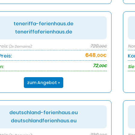
teneriffa-ferienhaus.de
teneriffaferienhaus.de
720
eis:
:
Nor
,00€
(2x Domains)
648
reis:
,00€
Ko
72
,00€
n:
Sie
zum Angebot »
deutschland-ferienhaus.eu
deutschlandferienhaus.eu
730