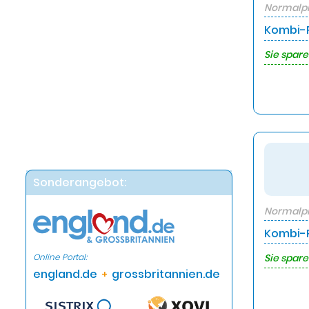
Normalpr
Kombi-P
Sie spare
Sonderangebot:
Normalpr
Kombi-P
Online Portal:
Sie spare
england.de
grossbritannien.de
+