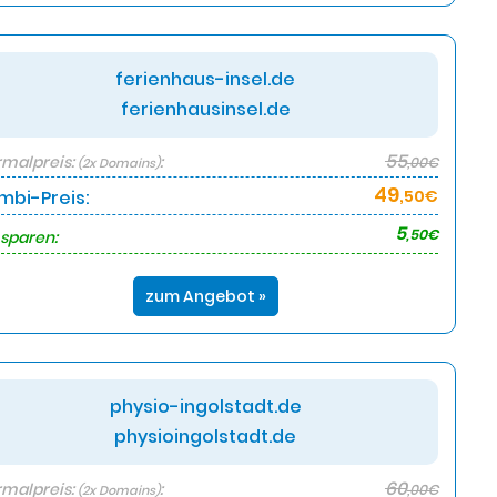
ferienhaus-insel.de
ferienhausinsel.de
55
malpreis:
:
,00€
(2x Domains)
49
mbi-Preis:
,50€
5
,50€
 sparen:
zum Angebot »
physio-ingolstadt.de
physioingolstadt.de
60
malpreis:
:
,00€
(2x Domains)