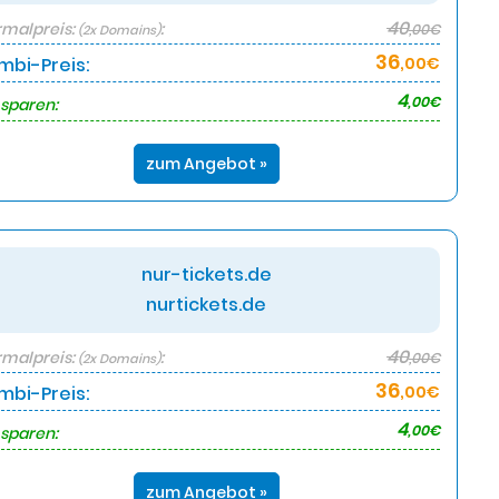
40
malpreis:
:
,00€
(2x Domains)
36
mbi-Preis:
,00€
4
,00€
 sparen:
zum Angebot »
nur-tickets.de
nurtickets.de
40
malpreis:
:
,00€
(2x Domains)
36
mbi-Preis:
,00€
4
,00€
 sparen:
zum Angebot »