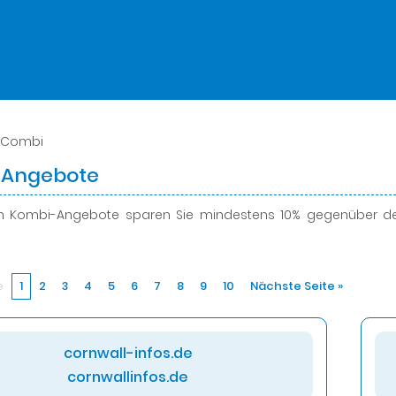
 Combi
-Angebote
en Kombi-Angebote
sparen Sie mindestens 10%
gegenüber den
e
1
2
3
4
5
6
7
8
9
10
Nächste Seite »
cornwall-infos.de
cornwallinfos.de