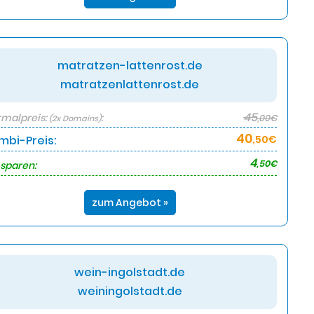
matratzen-lattenrost.de
matratzenlattenrost.de
45
malpreis:
:
,00€
(2x Domains)
40
mbi-Preis:
,50€
4
,50€
 sparen:
zum Angebot »
wein-ingolstadt.de
weiningolstadt.de