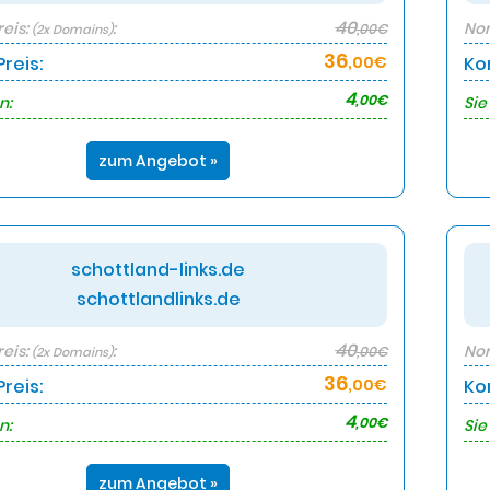
40
eis:
:
Nor
,00€
(2x Domains)
36
reis:
,00€
Ko
4
,00€
n:
Sie
zum Angebot »
schottland-links.de
schottlandlinks.de
40
eis:
:
Nor
,00€
(2x Domains)
36
reis:
,00€
Ko
4
,00€
n:
Sie
zum Angebot »