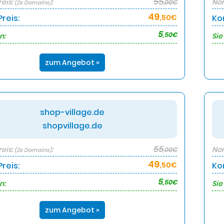
55
eis:
:
Nor
,00€
(2x Domains)
49
reis:
,50€
Ko
5
,50€
n:
Sie
zum Angebot »
shop-village.de
shopvillage.de
55
eis:
:
Nor
,00€
(2x Domains)
49
reis:
,50€
Ko
5
,50€
n:
Sie
zum Angebot »