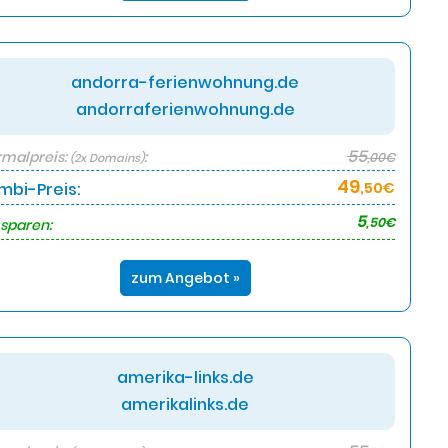
andorra-ferienwohnung.de
andorraferienwohnung.de
55
malpreis:
:
,00€
(2x Domains)
49
mbi-Preis:
,50€
5
,50€
 sparen:
zum Angebot »
amerika-links.de
amerikalinks.de