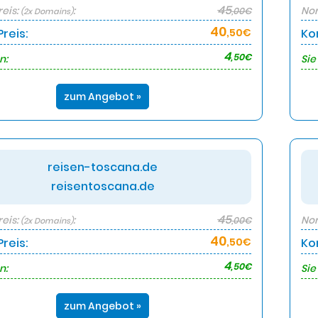
45
eis:
:
Nor
,00€
(2x Domains)
40
reis:
,50€
Ko
4
,50€
n:
Sie
zum Angebot »
reisen-toscana.de
reisentoscana.de
45
eis:
:
Nor
,00€
(2x Domains)
40
reis:
,50€
Ko
4
,50€
n:
Sie
zum Angebot »