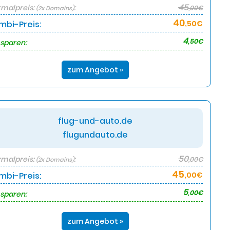
45
malpreis:
:
,00€
(2x Domains)
40
mbi-Preis:
,50€
4
,50€
 sparen:
zum Angebot »
flug-und-auto.de
flugundauto.de
50
malpreis:
:
,00€
(2x Domains)
45
mbi-Preis:
,00€
5
,00€
 sparen:
zum Angebot »