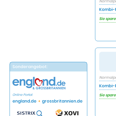
Normalpr
Kombi-P
Sie spare
Sonderangebot:
Normalpr
Kombi-P
Online Portal:
Sie spare
england.de
grossbritannien.de
+