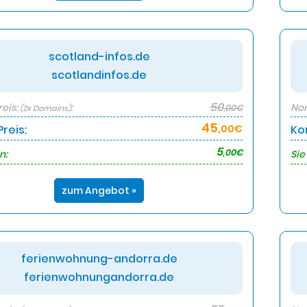
scotland-infos.de
scotlandinfos.de
50
eis:
:
Nor
,00€
(2x Domains)
45
reis:
,00€
Ko
5
,00€
n:
Sie
zum Angebot »
ferienwohnung-andorra.de
ferienwohnungandorra.de