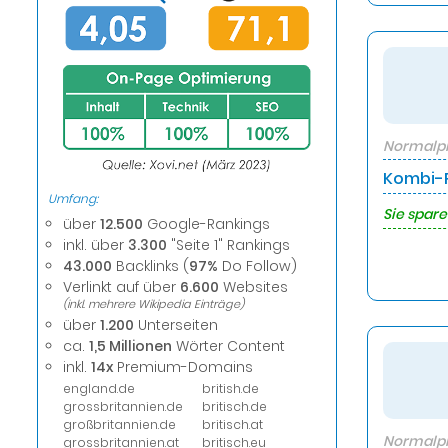
Normalpr
Kombi-P
Umfang:
Sie spare
über
12.500
Google-Rankings
inkl. über
3.300
"Seite 1" Rankings
43.000
Backlinks (
97%
Do Follow)
Verlinkt auf über
6.600
Websites
(inkl. mehrere Wikipedia Einträge)
über
1.200
Unterseiten
ca.
1,5 Millionen
Wörter Content
inkl.
14x
Premium-Domains
england.de
british.de
grossbritannien.de
britisch.de
großbritannien.de
britisch.at
Normalpr
grossbritannien.at
britisch.eu