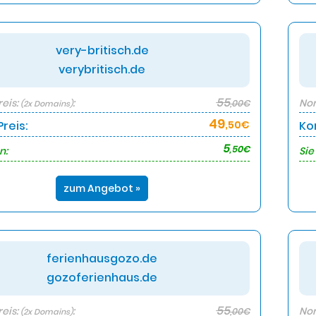
very-britisch.de
verybritisch.de
55
eis:
:
Nor
,00€
(2x Domains)
49
reis:
,50€
Ko
5
,50€
n:
Sie
zum Angebot »
ferienhausgozo.de
gozoferienhaus.de
55
eis:
:
Nor
,00€
(2x Domains)