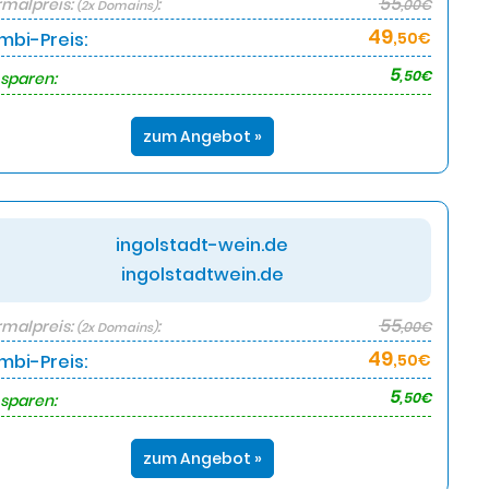
55
malpreis:
:
,00€
(2x Domains)
49
mbi-Preis:
,50€
5
,50€
 sparen:
zum Angebot »
ingolstadt-wein.de
ingolstadtwein.de
55
malpreis:
:
,00€
(2x Domains)
49
mbi-Preis:
,50€
5
,50€
 sparen:
zum Angebot »