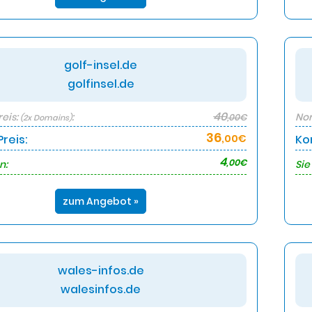
golf-insel.de
golfinsel.de
40
eis:
:
Nor
,00€
(2x Domains)
36
reis:
,00€
Ko
4
,00€
n:
Sie
zum Angebot »
wales-infos.de
walesinfos.de