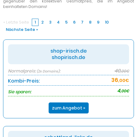
gegenüber den kollektiven Gesmatpreis, die im Angebot
beinhalteten Domains!
« Letzte Seite
1
2
3
4
5
6
7
8
9
10
Nächste Seite »
shop-irisch.de
shopirisch.de
40
Normalpreis:
:
,00€
(2x Domains)
36
Kombi-Preis:
,00€
4
,00€
Sie sparen:
zum Angebot »