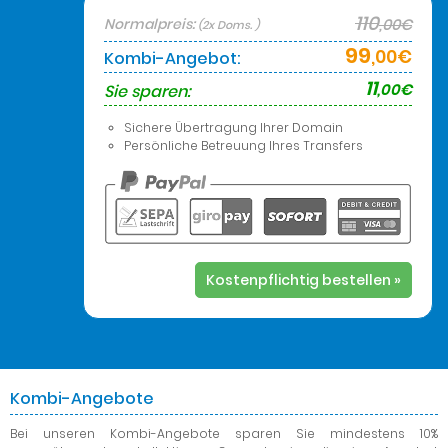
110
Normalpreis:
,00€
(2x Doms. )
99
,00€
Kombi-Angebot:
11
,00€
Sie sparen:
Sichere Übertragung Ihrer Domain
Persönliche Betreuung Ihres Transfers
Kostenpflichtig bestellen »
Kombi-Angebote
Bei unseren Kombi-Angebote
sparen Sie mindestens 10%