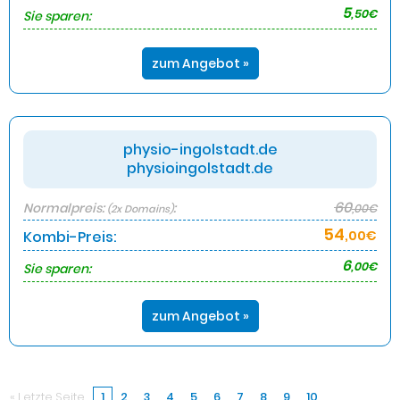
5
,50€
Sie sparen:
zum Angebot »
physio-ingolstadt.de
physioingolstadt.de
60
Normalpreis:
:
,00€
(2x Domains)
54
Kombi-Preis:
,00€
6
,00€
Sie sparen:
zum Angebot »
« Letzte Seite
1
2
3
4
5
6
7
8
9
10