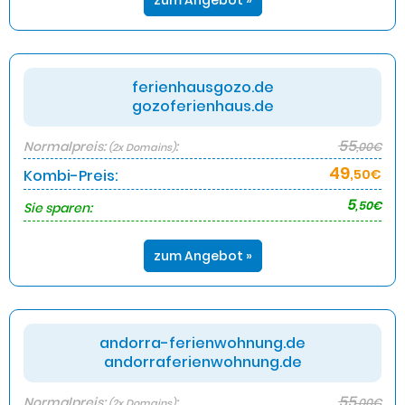
zum Angebot »
ferienhausgozo.de
gozoferienhaus.de
55
Normalpreis:
:
,00€
(2x Domains)
49
Kombi-Preis:
,50€
5
,50€
Sie sparen:
zum Angebot »
andorra-ferienwohnung.de
andorraferienwohnung.de
55
Normalpreis:
:
,00€
(2x Domains)