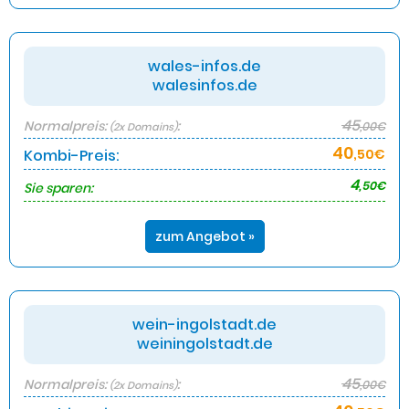
wales-infos.de
walesinfos.de
45
Normalpreis:
:
,00€
(2x Domains)
40
Kombi-Preis:
,50€
4
,50€
Sie sparen:
zum Angebot »
wein-ingolstadt.de
weiningolstadt.de
45
Normalpreis:
:
,00€
(2x Domains)