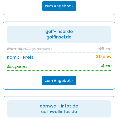
zum Angebot »
golf-insel.de
golfinsel.de
40
Normalpreis:
:
,00€
(2x Domains)
36
Kombi-Preis:
,00€
4
,00€
Sie sparen:
zum Angebot »
cornwall-infos.de
cornwallinfos.de