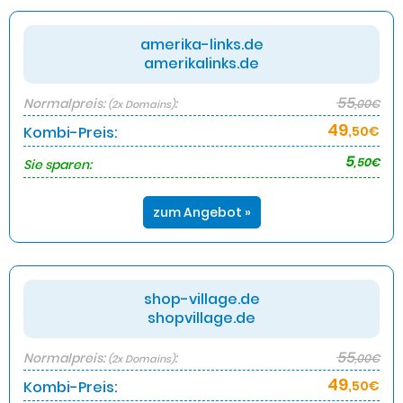
amerika-links.de
amerikalinks.de
55
Normalpreis:
:
,00€
(2x Domains)
49
Kombi-Preis:
,50€
5
,50€
Sie sparen:
zum Angebot »
shop-village.de
shopvillage.de
55
Normalpreis:
:
,00€
(2x Domains)
49
Kombi-Preis:
,50€