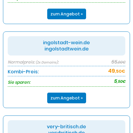
zum Angebot »
ingolstadt-wein.de
ingolstadtwein.de
55
Normalpreis:
:
,00€
(2x Domains)
49
Kombi-Preis:
,50€
5
,50€
Sie sparen:
zum Angebot »
very-britisch.de
verybritisch.de