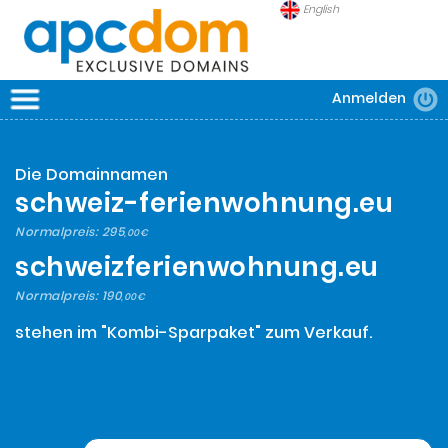
English
Anmelden
APCDOM
DOMAINS
Die Domainnamen
SICHERHEIT
schweiz-ferienwohnung.eu
FRAGEN
Normalpreis:
295
,00€
schweizferienwohnung.eu
Normalpreis:
190
,00€
stehen im "Kombi-Sparpaket" zum Verkauf.