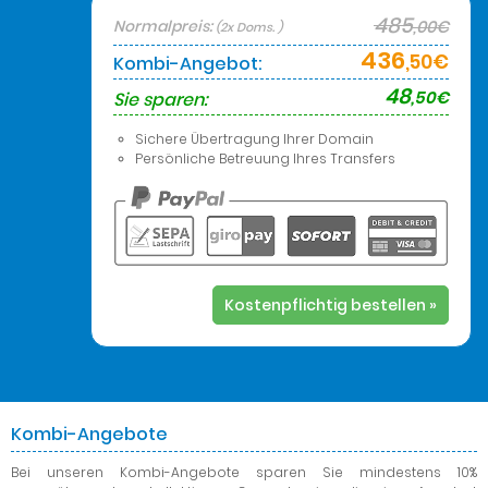
485
Normalpreis:
,00€
(2x Doms. )
436
,50€
Kombi-Angebot:
48
,50€
Sie sparen:
Sichere Übertragung Ihrer Domain
Persönliche Betreuung Ihres Transfers
Kostenpflichtig bestellen »
Kombi-Angebote
Bei unseren Kombi-Angebote
sparen Sie mindestens 10%