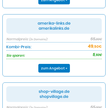
zum Angebot »
amerika-links.de
amerikalinks.de
55
Normalpreis:
:
,00€
(2x Domains)
49
Kombi-Preis:
,50€
5
,50€
Sie sparen:
zum Angebot »
shop-village.de
shopvillage.de
55
Normalpreis:
:
,00€
(2x Domains)