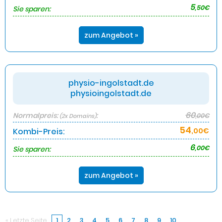
5
,50€
Sie sparen:
zum Angebot »
physio-ingolstadt.de
physioingolstadt.de
60
Normalpreis:
:
,00€
(2x Domains)
54
Kombi-Preis:
,00€
6
,00€
Sie sparen:
zum Angebot »
« Letzte Seite
1
2
3
4
5
6
7
8
9
10