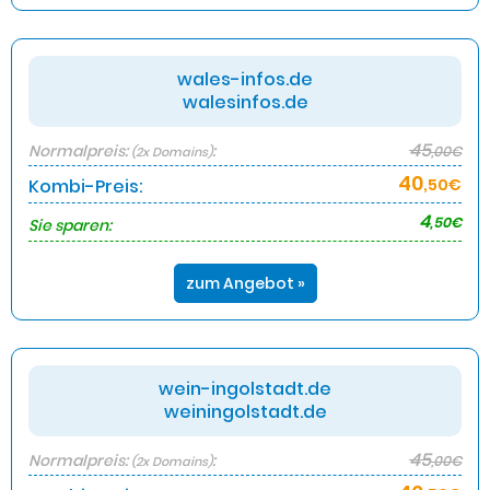
wales-infos.de
walesinfos.de
45
Normalpreis:
:
,00€
(2x Domains)
40
Kombi-Preis:
,50€
4
,50€
Sie sparen:
zum Angebot »
wein-ingolstadt.de
weiningolstadt.de
45
Normalpreis:
:
,00€
(2x Domains)