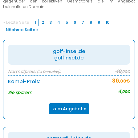
gegenüber den kollektiven Gesmatpreis, die im Angebot
beinhalteten Domains!
« Letzte Seite
1
2
3
4
5
6
7
8
9
10
Nächste Seite »
golf-insel.de
golfinsel.de
40
Normalpreis:
:
,00€
(2x Domains)
36
Kombi-Preis:
,00€
4
,00€
Sie sparen:
zum Angebot »