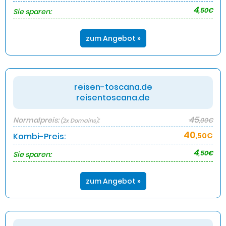
4
,50€
Sie sparen:
zum Angebot »
reisen-toscana.de
reisentoscana.de
45
Normalpreis:
:
,00€
(2x Domains)
40
Kombi-Preis:
,50€
4
,50€
Sie sparen:
zum Angebot »