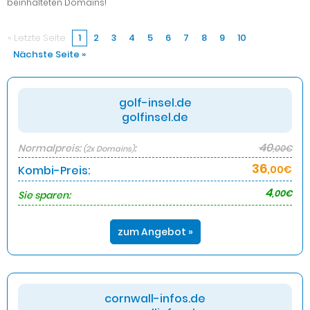
beinhalteten Domains!
« Letzte Seite
1
2
3
4
5
6
7
8
9
10
Nächste Seite »
golf-insel.de
golfinsel.de
40
Normalpreis:
:
,00€
(2x Domains)
36
Kombi-Preis:
,00€
4
,00€
Sie sparen:
zum Angebot »
cornwall-infos.de