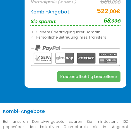
580
Normalpreis:
,00€
(2x Doms. )
522
,00€
Kombi-Angebot:
58
,00€
Sie sparen:
Sichere Übertragung Ihrer Domain
Persönliche Betreuung Ihres Transfers
Kostenpflichtig bestellen »
Kombi-Angebote
Bei unseren Kombi-Angebote
sparen Sie mindestens 10%
gegenüber den kollektiven Gesmatpreis, die im Angebot