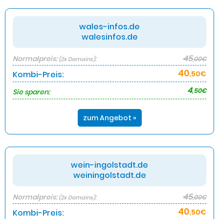
wales-infos.de
walesinfos.de
45
Normalpreis:
:
,00€
(2x Domains)
40
Kombi-Preis:
,50€
4
,50€
Sie sparen:
zum Angebot »
wein-ingolstadt.de
weiningolstadt.de
45
Normalpreis:
:
,00€
(2x Domains)
40
Kombi-Preis:
,50€