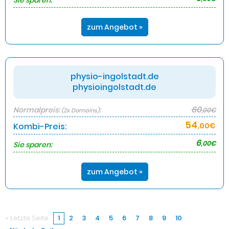
Sie sparen:
zum Angebot »
physio-ingolstadt.de
physioingolstadt.de
60
Normalpreis:
:
,00€
(2x Domains)
54
Kombi-Preis:
,00€
6
,00€
Sie sparen:
zum Angebot »
« Letzte Seite
1
2
3
4
5
6
7
8
9
10