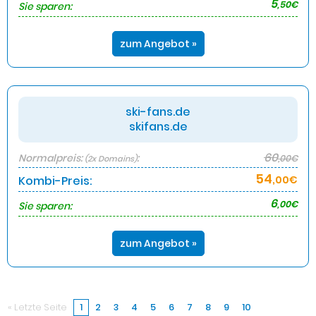
5
,50€
Sie sparen:
zum Angebot »
ski-fans.de
skifans.de
60
Normalpreis:
:
,00€
(2x Domains)
54
Kombi-Preis:
,00€
6
,00€
Sie sparen:
zum Angebot »
« Letzte Seite
1
2
3
4
5
6
7
8
9
10