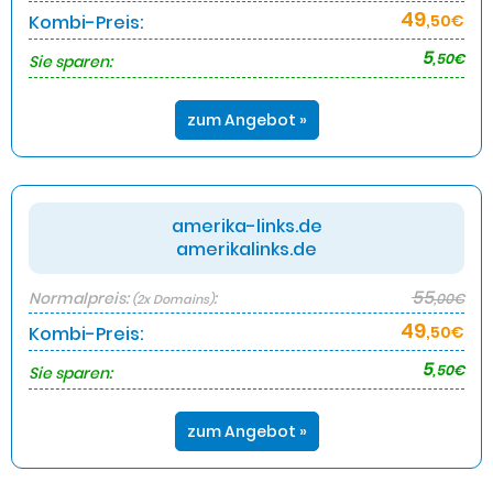
49
Kombi-Preis:
,50€
5
,50€
Sie sparen:
zum Angebot »
amerika-links.de
amerikalinks.de
55
Normalpreis:
:
,00€
(2x Domains)
49
Kombi-Preis:
,50€
5
,50€
Sie sparen:
zum Angebot »