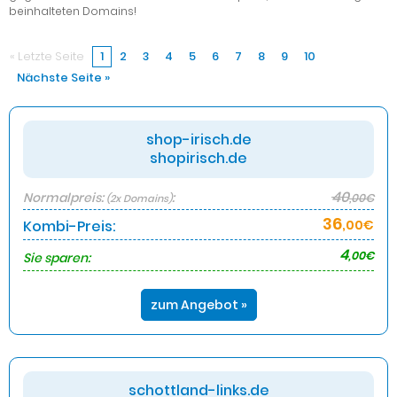
beinhalteten Domains!
« Letzte Seite
1
2
3
4
5
6
7
8
9
10
Nächste Seite »
shop-irisch.de
shopirisch.de
40
Normalpreis:
:
,00€
(2x Domains)
36
Kombi-Preis:
,00€
4
,00€
Sie sparen:
zum Angebot »
schottland-links.de