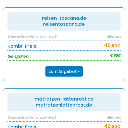
reisen-toscana.de
reisentoscana.de
45
Normalpreis:
:
,00€
(2x Domains)
40
Kombi-Preis:
,50€
4
,50€
Sie sparen:
zum Angebot »
matratzen-lattenrost.de
matratzenlattenrost.de
45
Normalpreis:
:
,00€
(2x Domains)
40
Kombi-Preis:
,50€