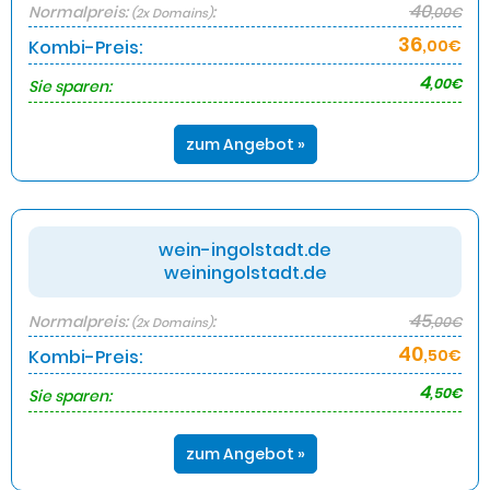
40
Normalpreis:
:
,00€
(2x Domains)
36
Kombi-Preis:
,00€
4
,00€
Sie sparen:
zum Angebot »
wein-ingolstadt.de
weiningolstadt.de
45
Normalpreis:
:
,00€
(2x Domains)
40
Kombi-Preis:
,50€
4
,50€
Sie sparen:
zum Angebot »