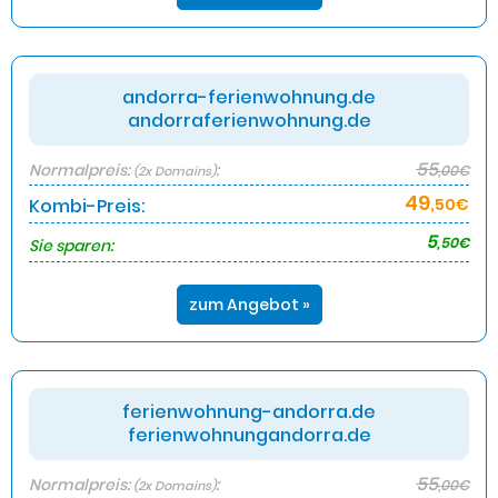
andorra-ferienwohnung.de
andorraferienwohnung.de
55
Normalpreis:
:
,00€
(2x Domains)
49
Kombi-Preis:
,50€
5
,50€
Sie sparen:
zum Angebot »
ferienwohnung-andorra.de
ferienwohnungandorra.de
55
Normalpreis:
:
,00€
(2x Domains)