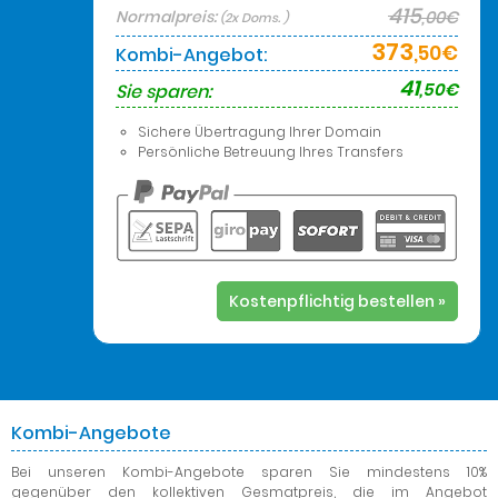
415
Normalpreis:
,00€
(2x Doms. )
373
,50€
Kombi-Angebot:
41
,50€
Sie sparen:
Sichere Übertragung Ihrer Domain
Persönliche Betreuung Ihres Transfers
Kostenpflichtig bestellen »
Kombi-Angebote
Bei unseren Kombi-Angebote
sparen Sie mindestens 10%
gegenüber den kollektiven Gesmatpreis, die im Angebot