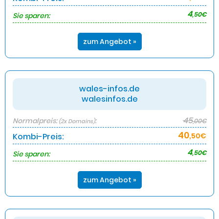
4
,50€
Sie sparen:
zum Angebot »
wales-infos.de
walesinfos.de
45
Normalpreis:
:
,00€
(2x Domains)
40
Kombi-Preis:
,50€
4
,50€
Sie sparen:
zum Angebot »