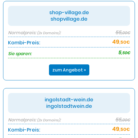
shop-village.de
shopvillage.de
55
Normalpreis:
:
,00€
(2x Domains)
49
Kombi-Preis:
,50€
5
,50€
Sie sparen:
zum Angebot »
ingolstadt-wein.de
ingolstadtwein.de
55
Normalpreis:
:
,00€
(2x Domains)
49
Kombi-Preis:
,50€